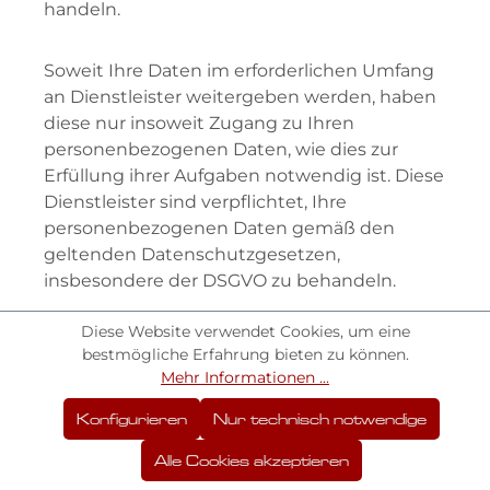
handeln.
Soweit Ihre Daten im erforderlichen Umfang
an Dienstleister weitergeben werden, haben
diese nur insoweit Zugang zu Ihren
personenbezogenen Daten, wie dies zur
Erfüllung ihrer Aufgaben notwendig ist. Diese
Dienstleister sind verpflichtet, Ihre
personenbezogenen Daten gemäß den
geltenden Datenschutzgesetzen,
insbesondere der DSGVO zu behandeln.
Diese Website verwendet Cookies, um eine
Über die vorgenannten Umstände hinaus
bestmögliche Erfahrung bieten zu können.
übermitteln wir Ihre Daten grundsätzlich
Mehr Informationen ...
nicht ohne Ihre Einwilligung an Dritte.
Konfigurieren
Nur technisch notwendige
Insbesondere geben wir keine
personenbezogenen Daten an eine Stelle in
Alle Cookies akzeptieren
einem Drittland oder eine internationale