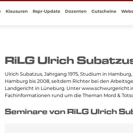
e
Klausuren
Rspr-Update
Dozenten
Gutscheine
Webs
Seminare
Klausuren
echt
rechtliche Klausuren
recht
rechtliche Klausuren
tliches Recht
tlich-rechtliche Klausuren
RiLG Ulrich Subatzu
iche Prüfung
urpakete
nargutscheine
urgutscheine
Ulrich Subatzus, Jahrgang 1975, Studium in Hamburg,
Hamburg bis 2008, seitdem Richter bei den Arbeitsge
Landgericht in Lüneburg. Unter www.schwurgericht.inf
Fachinformationen rund um die Theman Mord & Totsc
Seminare von RiLG Ulrich Su